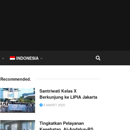
I
INDONESIA
Recommended
.
Santriwati Kelas X
Berkunjung ke LIPIA Jakarta
6 MARET 2025
Tingkatkan Pelayanan
Kesehatan, Al-Andalus-RS