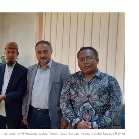
nternasional Al-Andalus, Ustaz Nurdin Apud Sarbini (ketiga, kanan) kepada Rektor