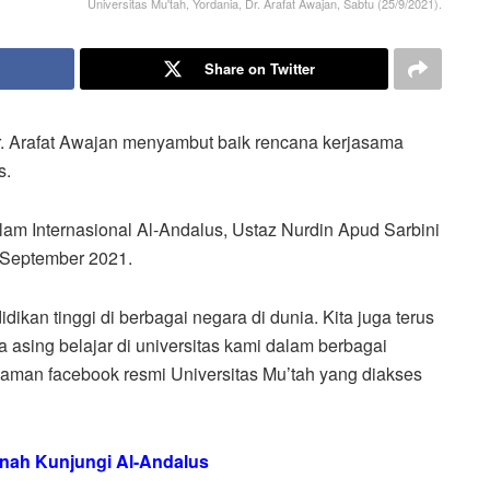
Universitas Mu'tah, Yordania, Dr. Arafat Awajan, Sabtu (25/9/2021).
Share on Twitter
Dr. Arafat Awajan menyambut baik rencana kerjasama
s.
slam Internasional Al-Andalus, Ustaz Nurdin Apud Sarbini
 September 2021.
dikan tinggi di berbagai negara di dunia. Kita juga terus
sing belajar di universitas kami dalam berbagai
m laman facebook resmi Universitas Mu’tah yang diakses
inah Kunjungi Al-Andalus