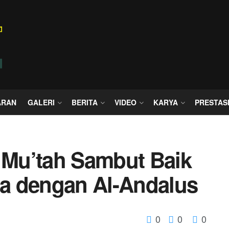
ARAN
GALERI
BERITA
VIDEO
KARYA
PRESTAS
s Mu’tah Sambut Baik
a dengan Al-Andalus
0
0
0