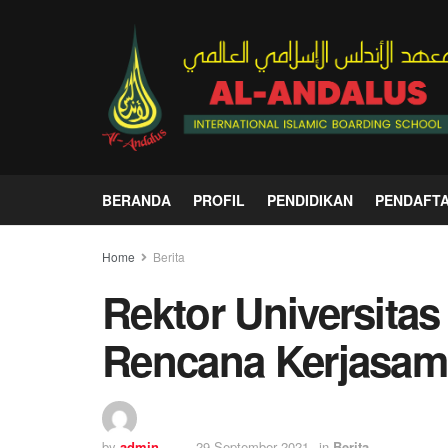
BERANDA
PROFIL
PENDIDIKAN
PENDAFT
Home
Berita
Rektor Universita
Rencana Kerjasam
by
admin
29 September 2021
in
Berita