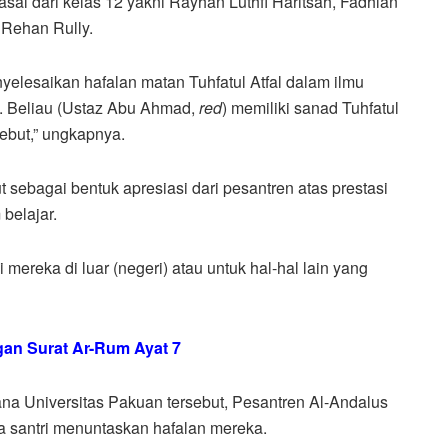
asal dari kelas 12 yakni Rayhan Luthfi Haritsah, Fadhlan
Rehan Rully.
yelesaikan hafalan matan Tuhfatul Atfal dalam ilmu
. Beliau (Ustaz Abu Ahmad,
red
) memiliki sanad Tuhfatul
ebut,” ungkapnya.
t sebagai bentuk apresiasi dari pesantren atas prestasi
belajar.
di mereka di luar (negeri) atau untuk hal-hal lain yang
an Surat Ar-Rum Ayat 7
na Universitas Pakuan tersebut, Pesantren Al-Andalus
ika santri menuntaskan hafalan mereka.