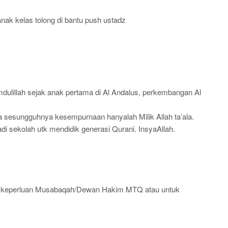
nak kelas tolong di bantu push ustadz
amdulillah sejak anak pertama di Al Andalus, perkembangan Al
 sesungguhnya kesempurnaan hanyalah Milik Allah ta’ala.
di sekolah utk mendidik generasi Qurani. InsyaAllah.
uk keperluan Musabaqah/Dewan Hakim MTQ atau untuk