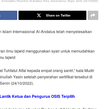
di Kompleks Pesantren Al-Andalus Putra, Sukamakmur, Bogor, Senin (24/10/2022)
k
Share on Twitter
 Islam Internasional Al-Andalus telah menyelesaikan
jaran ilmu tajwid menggunakan syair untuk memudahkan
mu tajwid
at Tuhfatul Atfal kepada empat orang santri,” kata Mudir
nullah Yasin setelah penyerahan sertifikat tersebut di
Senin (24/10/2022).
 Lantik Ketua dan Pengurus OSIS Terpilih