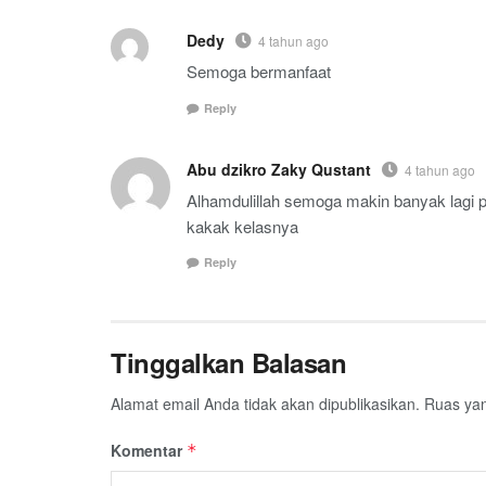
Dedy
4 tahun ago
Semoga bermanfaat
Reply
Abu dzikro Zaky Qustant
4 tahun ago
Alhamdulillah semoga makin banyak lagi p
kakak kelasnya
Reply
Tinggalkan Balasan
Alamat email Anda tidak akan dipublikasikan.
Ruas yan
Komentar
*