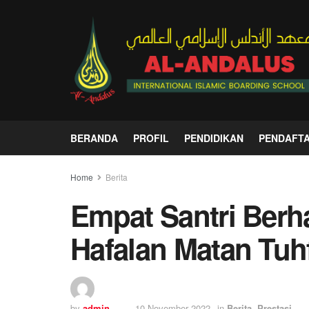
BERANDA
PROFIL
PENDIDIKAN
PENDAFT
Home
Berita
Empat Santri Berha
Hafalan Matan Tuhf
by
admin
10 November 2022
in
Berita
,
Prestasi