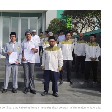
sertifikat atas keberhasilannya menyelesaikan setoran hafalan matan tuhfatul atfal