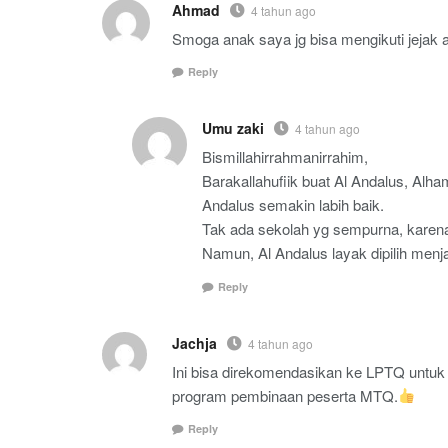
Ahmad
4 tahun ago
Smoga anak saya jg bisa mengikuti jejak a
Reply
Umu zaki
4 tahun ago
Bismillahirrahmanirrahim,
Barakallahufiik buat Al Andalus, Alh
Andalus semakin labih baik.
Tak ada sekolah yg sempurna, karena
Namun, Al Andalus layak dipilih menja
Reply
Jachja
4 tahun ago
Ini bisa direkomendasikan ke LPTQ unt
program pembinaan peserta MTQ.
Reply