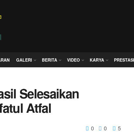
ARAN
GALERI
BERITA
VIDEO
KARYA
PRESTAS
sil Selesaikan
atul Atfal
0
0
5