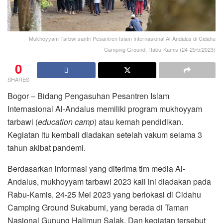
Mukhoyyam Tarbwi santri Pesantren Islam Internasional Al-Andalus di Cidahu
Camping Ground, Rabu-Kamis (24-25/5/2023)
0
SHARES
Bogor – Bidang Pengasuhan Pesantren Islam
Internasional Al-Andalus memiliki program mukhoyyam
tarbawi (
education camp
) atau kemah pendidikan.
Kegiatan itu kembali diadakan setelah vakum selama 3
tahun akibat pandemi.
Berdasarkan informasi yang diterima tim media Al-
Andalus, mukhoyyam tarbawi 2023 kali ini diadakan pada
Rabu-Kamis, 24-25 Mei 2023 yang berlokasi di Cidahu
Camping Ground Sukabumi, yang berada di Taman
Nasional Gunung Halimun Salak. Dan kegiatan tersebut