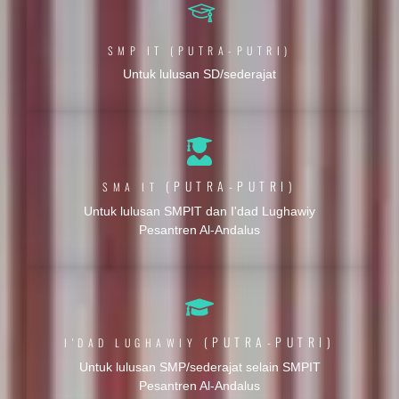
SMP IT (PUTRA-PUTRI)
Untuk lulusan SD/sederajat
(PUTRA-PUTRI)
SMA IT
Untuk lulusan SMPIT dan I'dad Lughawiy
Pesantren Al-Andalus
(PUTRA-PUTRI)
I'DAD LUGHAWIY
Untuk lulusan SMP/sederajat selain SMPIT
Pesantren Al-Andalus