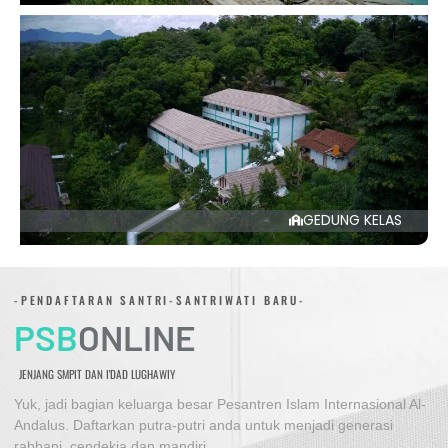
GEDUNG KELAS
-PENDAFTARAN SANTRI-SANTRIWATI BARU-
PSB
ONLINE
JENJANG SMPIT DAN I'DAD LUGHAWIY
Yuk, jadi bagian keluarga besar Pesantren Islam Internasional Al-
Andalus. Daftarkan putra-putri anda untuk menjadi generasi
rabbani, cendekia dan mandiri.