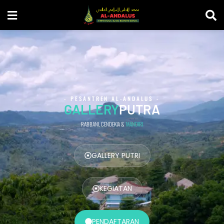
- PESANTREN AL-ANDALUS -
GALLERY
PUTRA
RABBANI, CENDEKIA &
MANDIRI
GALLERY PUTRI
KEGIATAN
PENDAFTARAN