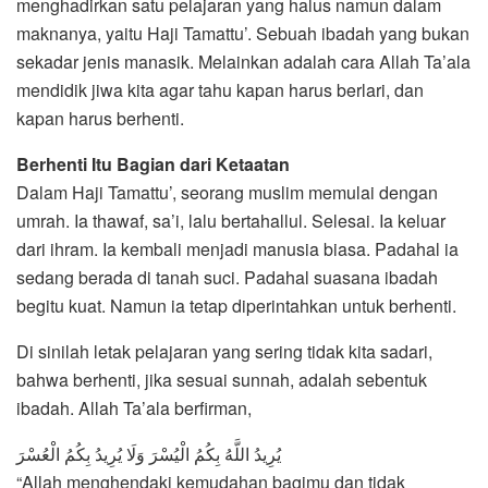
menghadirkan satu pelajaran yang halus namun dalam
maknanya, yaitu Haji Tamattu’. Sebuah ibadah yang bukan
sekadar jenis manasik. Melainkan adalah cara Allah Ta’ala
mendidik jiwa kita agar tahu kapan harus berlari, dan
kapan harus berhenti.
Berhenti Itu Bagian dari Ketaatan
Dalam Haji Tamattu’, seorang muslim memulai dengan
umrah. Ia thawaf, sa’i, lalu bertahallul. Selesai. Ia keluar
dari ihram. Ia kembali menjadi manusia biasa. Padahal ia
sedang berada di tanah suci. Padahal suasana ibadah
begitu kuat. Namun ia tetap diperintahkan untuk berhenti.
Di sinilah letak pelajaran yang sering tidak kita sadari,
bahwa berhenti, jika sesuai sunnah, adalah sebentuk
ibadah. Allah Ta’ala berfirman,
يُرِيدُ اللَّهُ بِكُمُ الْيُسْرَ وَلَا يُرِيدُ بِكُمُ الْعُسْرَ
“Allah menghendaki kemudahan bagimu dan tidak