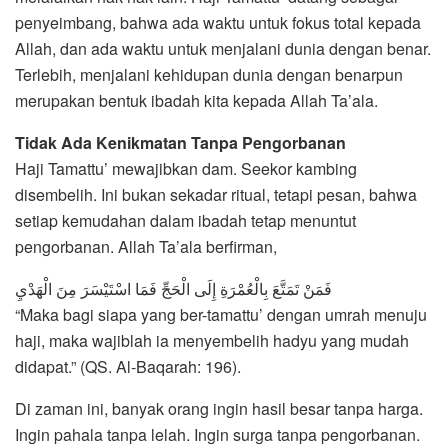
penyeimbang, bahwa ada waktu untuk fokus total kepada
Allah, dan ada waktu untuk menjalani dunia dengan benar.
Terlebih, menjalani kehidupan dunia dengan benarpun
merupakan bentuk ibadah kita kepada Allah Ta’ala.
Tidak Ada Kenikmatan Tanpa Pengorbanan
Haji Tamattu’ mewajibkan dam. Seekor kambing
disembelih. Ini bukan sekadar ritual, tetapi pesan, bahwa
setiap kemudahan dalam ibadah tetap menuntut
pengorbanan. Allah Ta’ala berfirman,
فَمَنْ تَمَتَّعَ بِالْعُمْرَةِ إِلَى الْحَجِّ فَمَا اسْتَيْسَرَ مِنَ الْهَدْيِ
“Maka bagi siapa yang ber-tamattu’ dengan umrah menuju
haji, maka wajiblah ia menyembelih hadyu yang mudah
didapat.” (QS. Al-Baqarah: 196).
Di zaman ini, banyak orang ingin hasil besar tanpa harga.
Ingin pahala tanpa lelah. Ingin surga tanpa pengorbanan.