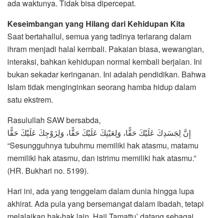
ada waktunya. Tidak bisa dipercepat.
Keseimbangan yang Hilang dari Kehidupan Kita
Saat bertahallul, semua yang tadinya terlarang dalam
ihram menjadi halal kembali. Pakaian biasa, wewangian,
interaksi, bahkan kehidupan normal kembali berjalan. Ini
bukan sekadar keringanan. Ini adalah pendidikan. Bahwa
Islam tidak menginginkan seorang hamba hidup dalam
satu ekstrem.
Rasulullah SAW bersabda,
إِنَّ لِجَسَدِكَ عَلَيْكَ حَقًّا، وَلِعَيْنِكَ عَلَيْكَ حَقًّا، وَلِزَوْجِكَ عَلَيْكَ حَقًّا
“Sesungguhnya tubuhmu memiliki hak atasmu, matamu
memiliki hak atasmu, dan istrimu memiliki hak atasmu.”
(HR. Bukhari no. 5199).
Hari ini, ada yang tenggelam dalam dunia hingga lupa
akhirat. Ada pula yang bersemangat dalam ibadah, tetapi
melalaikan hak-hak lain. Haji Tamattu’ datang sebagai