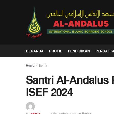
BERANDA
PROFIL
PENDIDIKAN
PENDAFT
Home
Berita
Santri Al-Andalus P
ISEF 2024
by
admin
2 November 2024
in
Berita