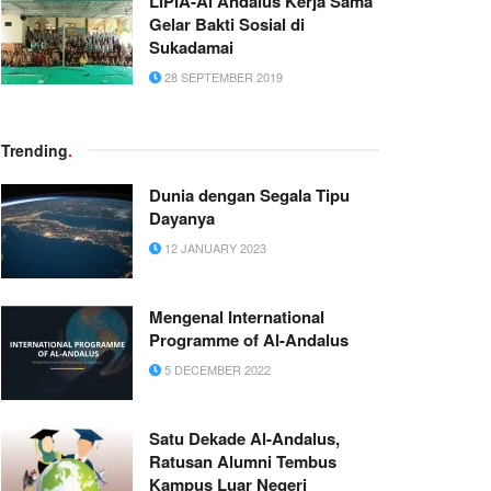
LIPIA-Al Andalus Kerja Sama
Gelar Bakti Sosial di
Sukadamai
28 SEPTEMBER 2019
Trending
.
Dunia dengan Segala Tipu
Dayanya
12 JANUARY 2023
Mengenal International
Programme of Al-Andalus
5 DECEMBER 2022
Satu Dekade Al-Andalus,
Ratusan Alumni Tembus
Kampus Luar Negeri