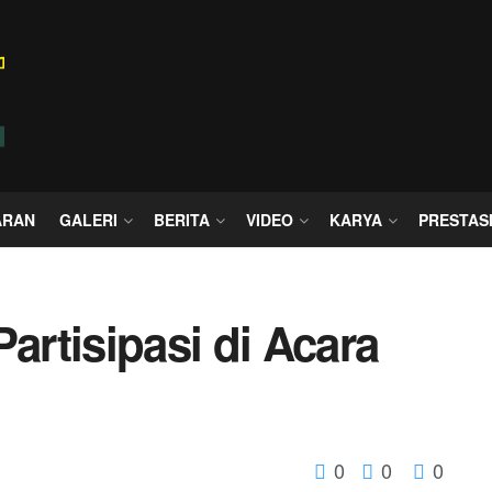
ARAN
GALERI
BERITA
VIDEO
KARYA
PRESTAS
artisipasi di Acara
0
0
0