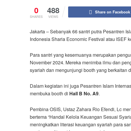
0
488
Share on Facebook
SHARES
VIEWS
Jakarta – Sebanyak 66 santri putra Pesantren Is
Indonesia Sharia Economic Festival atau ISEF k
Para santri yang kesemuanya merupakan pengur
November 2024. Mereka menimba ilmu dan peng
syariah dan mengunjungi booth yang berkaitan 
Dalam kegiatan ini juga Pesantren Islam Internas
membuka booth di
Hall B No. A9
.
Pembina OSIS, Ustaz Zahara Rio Efendi, Lc menga
bertema “Handal Kelola Keuangan Sesuai Syariah
meningkatkan literasi keuangan syariah para s