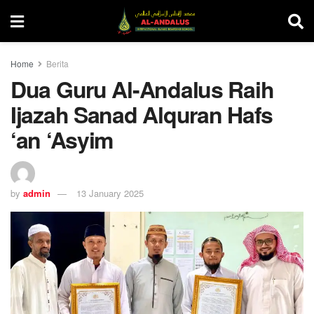
Home
Berita
Dua Guru Al-Andalus Raih
Ijazah Sanad Alquran Hafs
‘an ‘Asyim
by
admin
13 January 2025