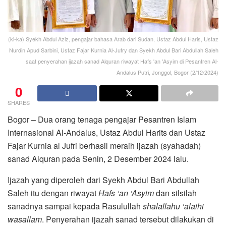
(ki-ka) Syekh Abdul Aziz, pengajar bahasa Arab dari Sudan, Ustaz Abdul Haris, Ustaz
Nurdin Apud Sarbini, Ustaz Fajar Kurnia Al-Jufry dan Syekh Abdul Bari Abdullah Saleh
saat penyerahan ijazah sanad Alquran riwayat Hafs 'an 'Asyim di Pesantren Al-
Andalus Putri, Jonggol, Bogor (2/12/2024)
0
SHARES
Bogor – Dua orang tenaga pengajar Pesantren Islam
Internasional Al-Andalus, Ustaz Abdul Harits dan Ustaz
Fajar Kurnia al Jufri berhasil meraih ijazah (syahadah)
sanad Alquran pada Senin, 2 Desember 2024 lalu.
Ijazah yang diperoleh dari Syekh Abdul Bari Abdullah
Saleh itu dengan riwayat
Hafs ‘an ‘Asyim
dan silsilah
sanadnya sampai kepada Rasulullah
shalallahu ‘alaihi
wasallam
. Penyerahan ijazah sanad tersebut dilakukan di