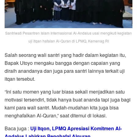
Santriwati Pesantren Islam Internasional Al-Andalus usai mengikuti kegiatan
uji itqan hafalan Al-Quran di LPMQ, Kemenag RI
Salah seorang wali santri yang hadir dalam kegiatan itu,
Bapak Utoyo mengaku bangga dengan capaian yang
diraih anandanya dan juga para santri lainnya terkait uji
itqan tersebut.
“Ini satu momen yang luar biasa sekali menjadikan satu
motivasi tersendiri, tidak hanya buat ananda tapi juga bagi
kami para wali santri. Mudah-mudahan kita juga bisa
menghafalkan Al-Quran,” saat ditemui di lokasi.
Baca juga :
Uji Itqon, LPMQ Apresiasi Komitmen Al-
Andalus Lahirkan Penghafal Alquran