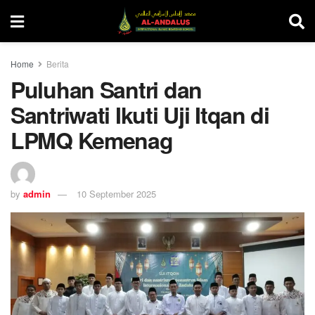
Home
Berita
Puluhan Santri dan
Santriwati Ikuti Uji Itqan di
LPMQ Kemenag
by
admin
10 September 2025