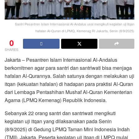
Santri Pesantren Islam Internasional Al-Andalus usai mengikuti kegiatan uji itqan
hafalan Al-Quran di LPMQ, Kemenag RI Jakarta, Senin (8/9/2025)
0
SHARES
Jakarta – Pesantren Islam Internasional Al-Andalus
berkomitmen agar para santri dan santriwati bisa menjaga
hafalan Al-Qurannya. Salah satunya dengan melakukan uji
itqan (kekuatan hafalan) di hadapan para praktisi Al-Quran
dari Lembaga Pentashihan Mushaf Al-Quran Kementerian
Agama (LPMQ Kemenag) Republik Indonesia.
Sebanyak 22 orang santri dan santriwati mengikuti
kegiatan uji itqan yang dilaksanakan pada Senin
(8/9/2025) di Gedung LPMQ Taman Mini Indonesia Indah
(TMII), Jakarta. Peserta kegiatan uji itqan di LMPQ mulai