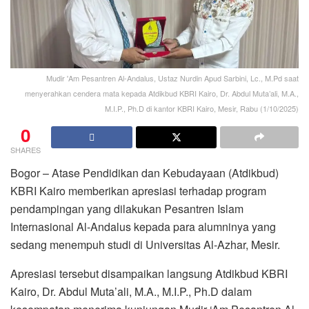
Mudir 'Am Pesantren Al-Andalus, Ustaz Nurdin Apud Sarbini, Lc., M.Pd saat
menyerahkan cendera mata kepada Atdikbud KBRI Kairo, Dr. Abdul Muta’ali, M.A.,
M.I.P., Ph.D di kantor KBRI Kairo, Mesir, Rabu (1/10/2025)
0
SHARES
Bogor – Atase Pendidikan dan Kebudayaan (Atdikbud)
KBRI Kairo memberikan apresiasi terhadap program
pendampingan yang dilakukan Pesantren Islam
Internasional Al-Andalus kepada para alumninya yang
sedang menempuh studi di Universitas Al-Azhar, Mesir.
Apresiasi tersebut disampaikan langsung Atdikbud KBRI
Kairo, Dr. Abdul Muta’ali, M.A., M.I.P., Ph.D dalam