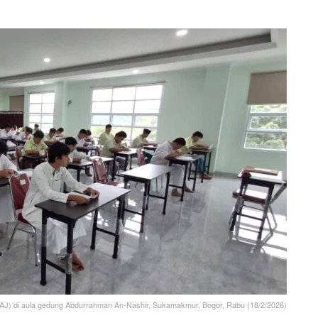
(ASAJ) di aula gedung Abdurrahman An-Nashir, Sukamakmur, Bogor, Rabu (18/2/2026)