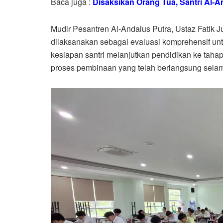
Baca juga :
Disaksikan Orang Tua, Santri Al-A
Mudir Pesantren Al-Andalus Putra, Ustaz Fatik J
dilaksanakan sebagai evaluasi komprehensif unt
kesiapan santri melanjutkan pendidikan ke tahap 
proses pembinaan yang telah berlangsung selam