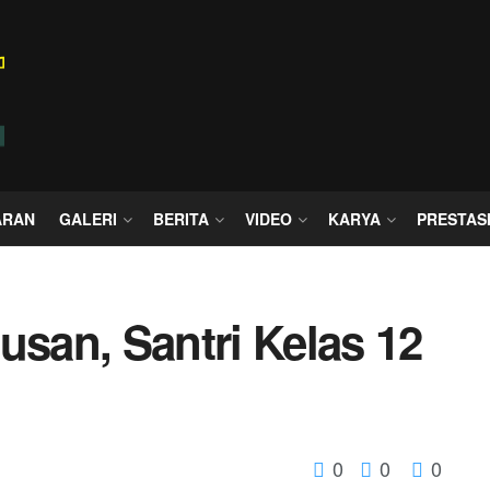
ARAN
GALERI
BERITA
VIDEO
KARYA
PRESTAS
usan, Santri Kelas 12
0
0
0