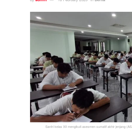
Santri kelas XII mengikuti asesmen sumatif akhir jenjang 