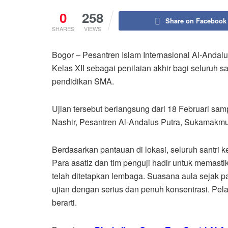
0
258
Share on Facebook
SHARES
VIEWS
Bogor – Pesantren Islam Internasional Al-Anda
Kelas XII sebagai penilaian akhir bagi seluruh s
pendidikan SMA.
Ujian tersebut berlangsung dari 18 Februari sa
Nashir, Pesantren Al-Andalus Putra, Sukamakmu
Berdasarkan pantauan di lokasi, seluruh santri 
Para asatiz dan tim penguji hadir untuk memast
telah ditetapkan lembaga. Suasana aula sejak pa
ujian dengan serius dan penuh konsentrasi. Pel
berarti.