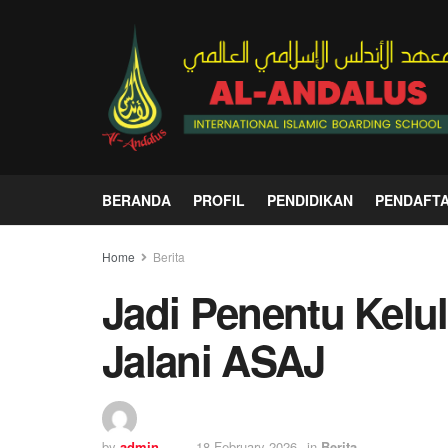
BERANDA
PROFIL
PENDIDIKAN
PENDAFT
Home
Berita
Jadi Penentu Kelul
Jalani ASAJ
by
admin
18 February 2026
in
Berita