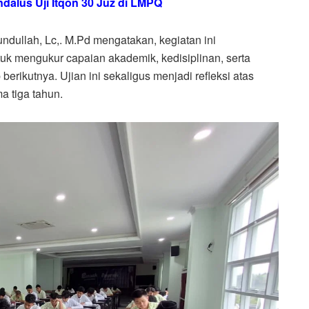
ndalus Uji Itqon 30 Juz di LMPQ
undullah, Lc,. M.Pd mengatakan, kegiatan ini
uk mengukur capaian akademik, kedisiplinan, serta
berikutnya. Ujian ini sekaligus menjadi refleksi atas
a tiga tahun.