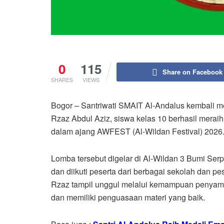
0
115
Share on Facebook
SHARES
VIEWS
Bogor – Santriwati SMAIT Al-Andalus kembali men
Rzaz Abdul Aziz, siswa kelas 10 berhasil merai
dalam ajang AWFEST (Al-Wildan Festival) 2026
Lomba tersebut digelar di Al-Wildan 3 Bumi Se
dan diikuti peserta dari berbagai sekolah dan p
Rzaz tampil unggul melalui kemampuan penyampai
dan memiliki penguasaan materi yang baik.