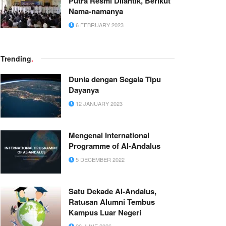
Putra Resmi Dilantik, Berikut
Nama-namanya
6 FEBRUARY 2023
Trending
.
Dunia dengan Segala Tipu
Dayanya
12 JANUARY 2023
Mengenal International
Programme of Al-Andalus
5 DECEMBER 2022
Satu Dekade Al-Andalus,
Ratusan Alumni Tembus
Kampus Luar Negeri
20 JUNE 2026