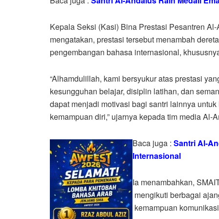
Baca juga :
Santri Al-Andalus Raih Medali Ema
Kepala Seksi (Kasi) Bina Prestasi Pesantren Al
mengatakan, prestasi tersebut menambah dereta
pengembangan bahasa internasional, khususny
“Alhamdulillah, kami bersyukur atas prestasi yan
kesungguhan belajar, disiplin latihan, dan sema
dapat menjadi motivasi bagi santri lainnya untu
kemampuan diri,” ujarnya kepada tim media Al-An
Baca juga :
Santri Al-A
Internasional
Ia menambahkan, SMAIT A
mengikuti berbagai ajan
kemampuan komunikasi,