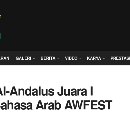
ARAN
GALERI
BERITA
VIDEO
KARYA
PRESTAS
l-Andalus Juara I
Bahasa Arab AWFEST