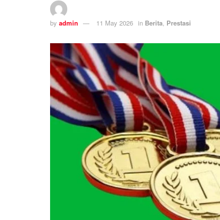
by
admin
11 May 2026
in
Berita
,
Prestasi