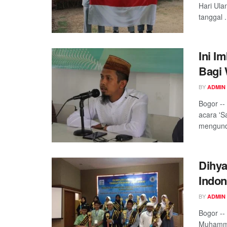
Hari Ula
tanggal .
Ini I
Bagi 
BY
ADMIN
Bogor --
acara 'S
mengunda
Dihya
Indon
BY
ADMIN
Bogor --
Muhammad