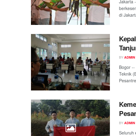
Jakarta 
berkesem
di Jakar
Kepa
Tanju
BY
ADMIN
Bogor --
Teknik (
Pesantren
Kemer
Pesan
BY
ADMIN
Seluruh 