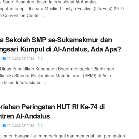
-- Santri Pesantren Islam Internasional Al-Andalus
patan tampil di acara Muslim Lifestyle Festival (LifeFest) 2019
ta Convention Center ...
la Sekolah SMP se-Sukamakmur dan
ngsari Kumpul di Al-Andalus, Ada Apa?
20 AUGUST 2019
0
 Dinas Pendidikan Kabupaten Bogor menggelar Bimbingan
Bimtek) Standar Penjaminan Mutu Internal (SPMI) di Aula
 Islam Internasional ...
iahan Peringatan HUT RI Ke-74 di
tren Al-Andalus
20 AUGUST 2019
0
elemen bangsa ikut memperingati dan memeriahkan peringatan