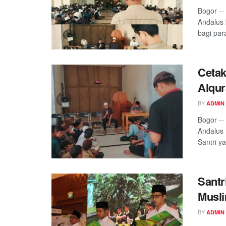
Bogor --
Andalus 
bagi para
Cetak
Alqur
BY
ADMIN
Bogor --
Andalus 
Santri ya
Santr
Musli
BY
ADMIN