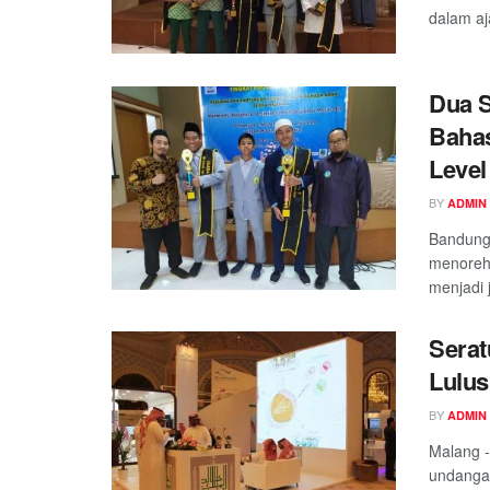
dalam aj
Dua S
Bahas
Level
BY
ADMIN
Bandung 
menorehk
menjadi 
Serat
Lulus
BY
ADMIN
Malang -
undangan