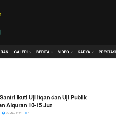
ARAN
GALERI
BERITA
VIDEO
KARYA
PRESTAS
antri Ikuti Uji Itqan dan Uji Publik
an Alquran 10-15 Juz
25 MAY 2023
0