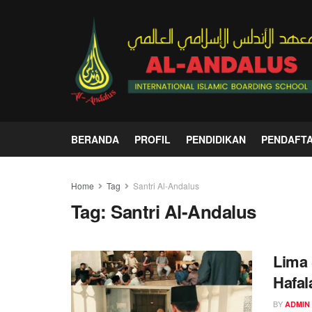
BERANDA
PROFIL
PENDIDIKAN
PENDAFT
Home
Tag
Santri Al-Andalus
Tag:
Santri Al-Andalus
Lima S
Hafal
BY
ADMIN