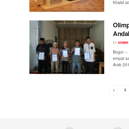
Khalid at
Olimp
Andal
BY
ADMIN
Bogor --
empat sa
Arab 201
1