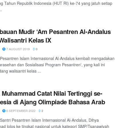
ng Tahun Republik Indonesia (HUT RI) ke-74 yang jatuh setiap
..
mbauan Mudir ‘Am Pesantren Al-Andalus
Walisantri Kelas IX
7 AUGUST 2019
0
 Pesantren Islam Internasional Al-Andalus kembali mengadakan
arasehan dan Sosialisasi Program Pesantren', yang kali ini
ng walisantri kelas ...
 Muhammad Catat Nilai Tertinggi se-
esia di Ajang Olimpiade Bahasa Arab
6 SEPTEMBER 2022
2
 Santri Pesantren Islam Internasional Al-Andalus, Dihya
 lolos ke tingkat nasional untuk kategori SMP/Tsanawiyah