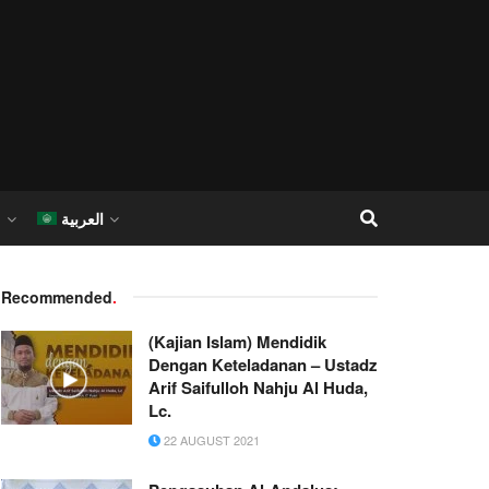
العربية
I
Recommended
.
(Kajian Islam) Mendidik
Dengan Keteladanan – Ustadz
Arif Saifulloh Nahju Al Huda,
Lc.
22 AUGUST 2021