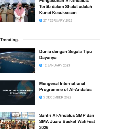
Pengasuhan Al-Andalus:
Tertib dalam Shalat adalah
Kunci Kesuksesan
27 FEBRUARY 2023
Trending
.
Dunia dengan Segala Tipu
Dayanya
12 JANUARY 2023
Mengenal International
Programme of Al-Andalus
5 DECEMBER 2022
Santri Al-Andalus SMP dan
SMA Juara Basket WafiFest
2026