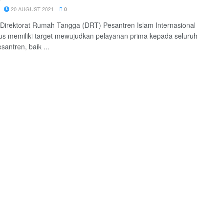
20 AUGUST 2021
0
 Direktorat Rumah Tangga (DRT) Pesantren Islam Internasional
us memiliki target mewujudkan pelayanan prima kepada seluruh
esantren, baik ...