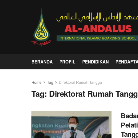
BERANDA
PROFIL
PENDIDIKAN
PENDAFT
Home
Tag
Direktorat Rumah Tangga
Tag:
Direktorat Rumah Tang
Badan
Pelat
Tang