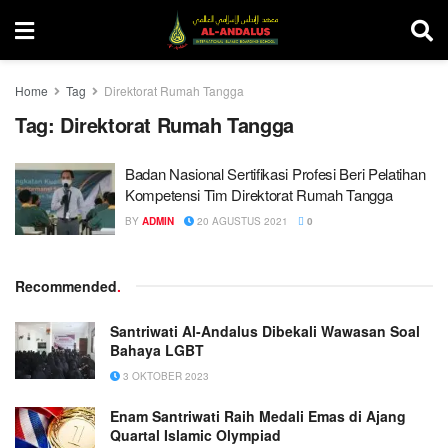
Home
Tag
Direktorat Rumah Tangga
Tag:
Direktorat Rumah Tangga
Badan Nasional Sertifikasi Profesi Beri Pelatihan
Kompetensi Tim Direktorat Rumah Tangga
BY
ADMIN
20 AGUSTUS 2021
0
Recommended
.
Santriwati Al-Andalus Dibekali Wawasan Soal
Bahaya LGBT
3 OKTOBER 2023
Enam Santriwati Raih Medali Emas di Ajang
Quartal Islamic Olympiad