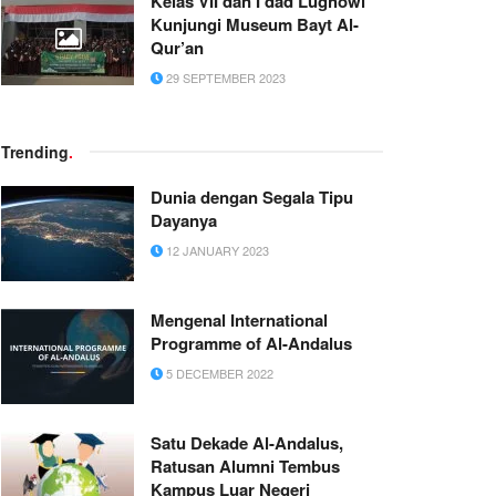
Kelas VII dan I’dad Lughowi
Kunjungi Museum Bayt Al-
Qur’an
29 SEPTEMBER 2023
Trending
.
Dunia dengan Segala Tipu
Dayanya
12 JANUARY 2023
Mengenal International
Programme of Al-Andalus
5 DECEMBER 2022
Satu Dekade Al-Andalus,
Ratusan Alumni Tembus
Kampus Luar Negeri