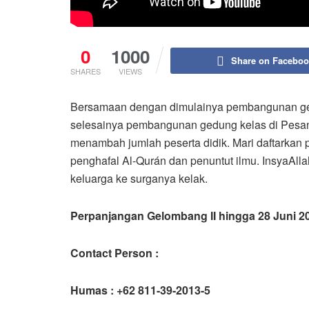
0
1000
Share on Facebo
SHARES
VIEWS
Bersamaan dengan dimulainya pembangunan ged
selesainya pembangunan gedung kelas di Pesan
menambah jumlah peserta didik. Mari daftarkan 
penghafal Al-Qurán dan penuntut ilmu. InsyaAl
keluarga ke surganya kelak.
Perpanjangan Gelombang II hingga 28 Juni 2
Contact Person :
Humas : +62 811-39-2013-5