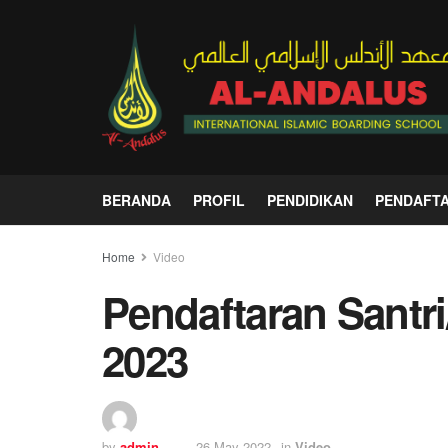
BERANDA
PROFIL
PENDIDIKAN
PENDAFT
Home
Video
Pendaftaran Santri
2023
by
admin
26 May 2022
in
Video