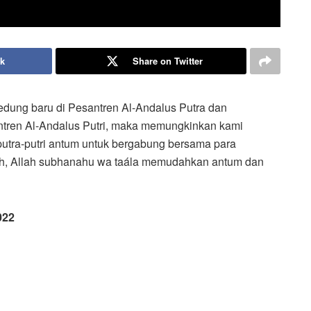
ok
Share on Twitter
ung baru di Pesantren Al-Andalus Putra dan
tren Al-Andalus Putri, maka memungkinkan kami
putra-putri antum untuk bergabung bersama para
lah, Allah subhanahu wa taála memudahkan antum dan
022