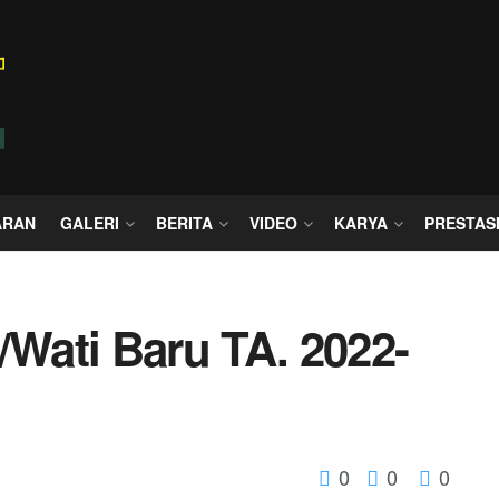
ARAN
GALERI
BERITA
VIDEO
KARYA
PRESTAS
/Wati Baru TA. 2022-
0
0
0