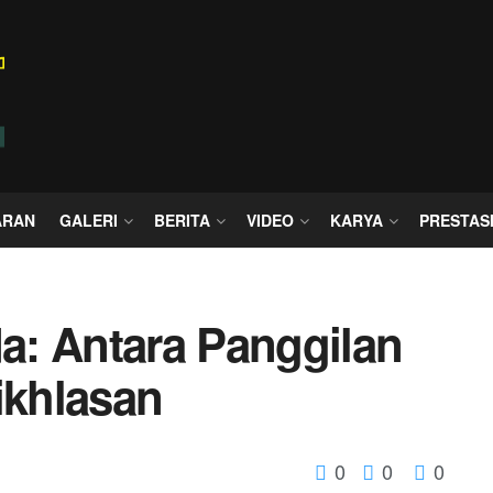
ARAN
GALERI
BERITA
VIDEO
KARYA
PRESTAS
da: Antara Panggilan
ikhlasan
0
0
0