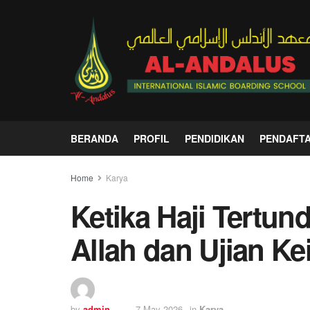
BERANDA
PROFIL
PENDIDIKAN
PENDAFT
Home
Karya
Ketika Haji Tertun
Allah dan Ujian Ke
by
admin
7 May 2026
in
Karya