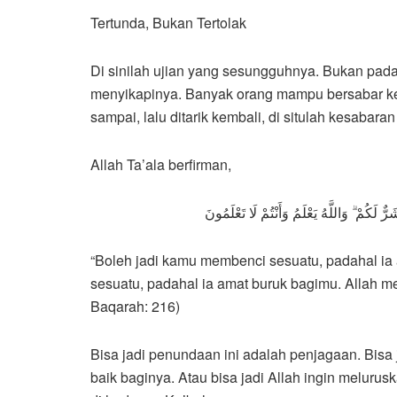
Tertunda, Bukan Tertolak
Di sinilah ujian yang sesungguhnya. Bukan pada
menyikapinya. Banyak orang mampu bersabar ket
sampai, lalu ditarik kembali, di situlah kesabar
Allah Ta’ala berfirman,
لَكُمْ ۗ وَاللَّهُ يَعْلَمُ وَأَنْتُمْ لَا تَعْلَمُونَ
“Boleh jadi kamu membenci sesuatu, padahal ia
sesuatu, padahal ia amat buruk bagimu. Allah m
Baqarah: 216)
Bisa jadi penundaan ini adalah penjagaan. Bisa j
baik baginya. Atau bisa jadi Allah ingin melurus