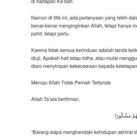
di hadapan Ka’bah.
Namun di titik ini, ada pertanyaan yang lebih dal
benar-benar menginginkan Allah, tetapi hanya m
pahit, tetapi perlu.
Karena tidak semua kerinduan adalah tanda keik
diuji. Apakah hati tetap ridha, atau mulai mengg
diam menyimpan kekecewaan kepada ketetapan-Ny
Menuju Allah Tidak Pernah Tertunda
Allah Ta’ala berfirman,
ُهُمْ مَشْكُورًا
“Barang siapa menghendaki kehidupan akhirat d