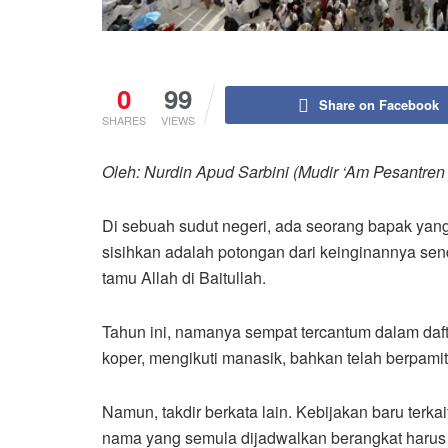
0
99
Share on Facebook
SHARES
VIEWS
Oleh: Nurdin Apud Sarbini (Mudir ‘Am Pesantren 
Di sebuah sudut negeri, ada seorang bapak yang
sisihkan adalah potongan dari keinginannya sendi
tamu Allah di Baitullah.
Tahun ini, namanya sempat tercantum dalam daf
koper, mengikuti manasik, bahkan telah berpami
Namun, takdir berkata lain. Kebijakan baru terk
nama yang semula dijadwalkan berangkat harus d