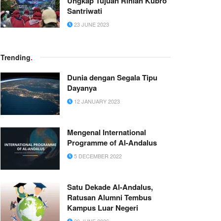
Ungkap Tujuan Rihlah Kubro
Santriwati
23 JUNE 2023
Trending
.
Dunia dengan Segala Tipu
Dayanya
12 JANUARY 2023
Mengenal International
Programme of Al-Andalus
5 DECEMBER 2022
Satu Dekade Al-Andalus,
Ratusan Alumni Tembus
Kampus Luar Negeri
20 JUNE 2026