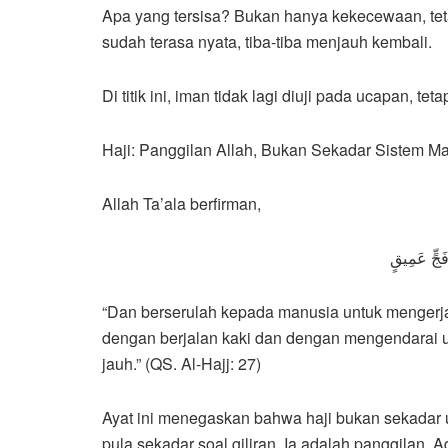
Apa yang tersisa? Bukan hanya kekecewaan, tet
sudah terasa nyata, tiba-tiba menjauh kembali.
Di titik ini, iman tidak lagi diuji pada ucapan, t
Haji: Panggilan Allah, Bukan Sekadar Sistem M
Allah Ta’ala berfirman,
فَجٍّ عَمِيقٍ
“Dan berserulah kepada manusia untuk mengerj
dengan berjalan kaki dan dengan mengendarai u
jauh.” (QS. Al-Hajj: 27)
Ayat ini menegaskan bahwa haji bukan sekadar u
pula sekadar soal giliran. Ia adalah panggilan. A