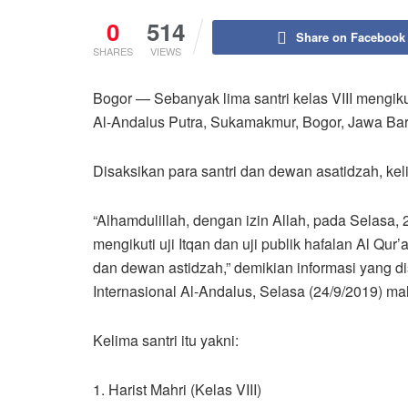
0
514
Share on Facebook
SHARES
VIEWS
Bogor — Sebanyak lima santri kelas VIII mengikut
Al-Andalus Putra, Sukamakmur, Bogor, Jawa Bara
Disaksikan para santri dan dewan asatidzah, kelim
“Alhamdulillah, dengan izin Allah, pada Selasa, 
mengikuti uji Itqan dan uji publik hafalan Al Qur
dan dewan astidzah,” demikian informasi yang 
Internasional Al-Andalus, Selasa (24/9/2019) ma
Kelima santri itu yakni:
1. Harist Mahri (Kelas VIII)