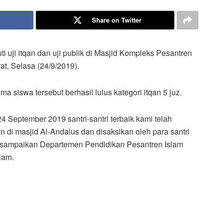
Share on Twitter
i uji itqan dan uji publik di Masjid Kompleks Pesantren
t, Selasa (24/9/2019).
a siswa tersebut berhasil lulus kategori itqan 5 juz.
24 September 2019 santri-santri terbaik kami telah
’an di masjid Al-Andalus dan disaksikan oleh para santri
disampaikan Departemen Pendidikan Pesantren Islam
lam.