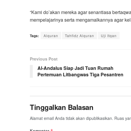
“Kami do’akan mereka agar senantiasa bertaqw
mempelajarinya serta mengamalkannya agar kelak 
Tags:
Alquran
Tahfidz Alquran
Uji Itqan
Previous Post
Al-Andalus Siap Jadi Tuan Rumah
Pertemuan Litbangwas Tiga Pesantren
Tinggalkan Balasan
Alamat email Anda tidak akan dipublikasikan.
Ruas yan
Komentar
*