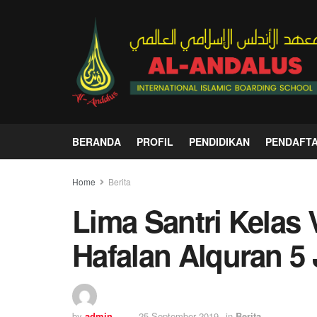
BERANDA
PROFIL
PENDIDIKAN
PENDAFT
Home
Berita
Lima Santri Kelas 
Hafalan Alquran 5
by
admin
25 September 2019
in
Berita