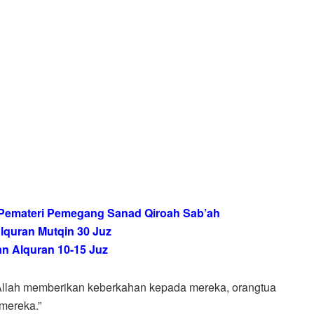
n Pemateri Pemegang Sanad Qiroah Sab’ah
 Alquran Mutqin 30 Juz
lan Alquran 10-15 Juz
 Allah memberikan keberkahan kepada mereka, orangtua
mereka.”