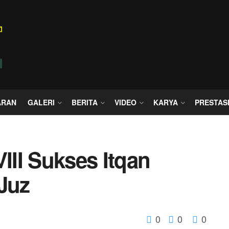
ARAN
GALERI
BERITA
VIDEO
KARYA
PRESTAS
VIII Sukses Itqan
 Juz
0
0
0