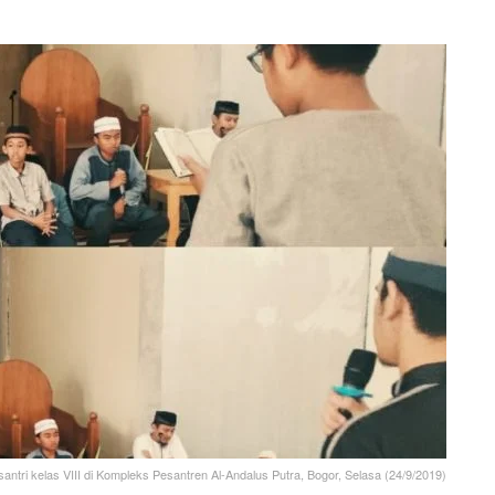
ti santri kelas VIII di Kompleks Pesantren Al-Andalus Putra, Bogor, Selasa (24/9/2019)