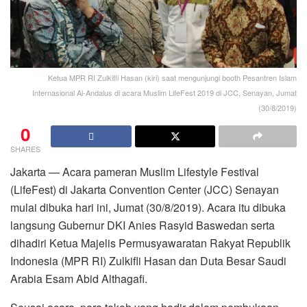
Ketua MPR RI Zulkifli Hasan (kiri) saat mengunjungi booth Pesantren Islam
Internasional Al-Andalus di acara Muslim LifeFest 2019 di JCC, Senayan, Jumat
(30/8/2019)
0
SHARES
Jakarta — Acara pameran Muslim Lifestyle Festival
(LifeFest) di Jakarta Convention Center (JCC) Senayan
mulai dibuka hari ini, Jumat (30/8/2019). Acara itu dibuka
langsung Gubernur DKI Anies Rasyid Baswedan serta
dihadiri Ketua Majelis Permusyawaratan Rakyat Republik
Indonesia (MPR RI) Zulkifli Hasan dan Duta Besar Saudi
Arabia Esam Abid Althagafi.