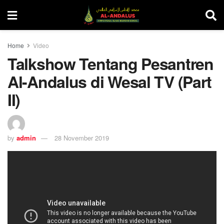
Home
Video
Talkshow Tentang Pesantren
Al-Andalus di Wesal TV (Part
II)
by
admin
28 November 2019