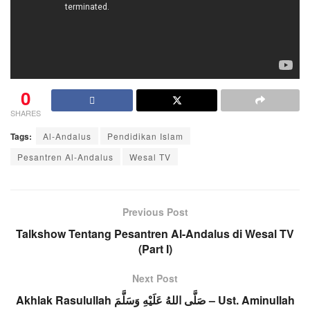
0
SHARES
Tags:
Al-Andalus
Pendidikan Islam
Pesantren Al-Andalus
Wesal TV
Previous Post
Talkshow Tentang Pesantren Al-Andalus di Wesal TV
(Part I)
Next Post
Akhlak Rasulullah صَلَّى اللهُ عَلَيْهِ وَسَلَّمَ – Ust. Aminullah