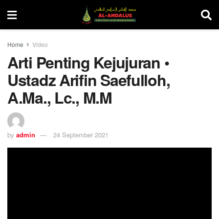
Home
Video
Arti Penting Kejujuran •
Ustadz Arifin Saefulloh,
A.Ma., Lc., M.M
by
admin
24 September 2021