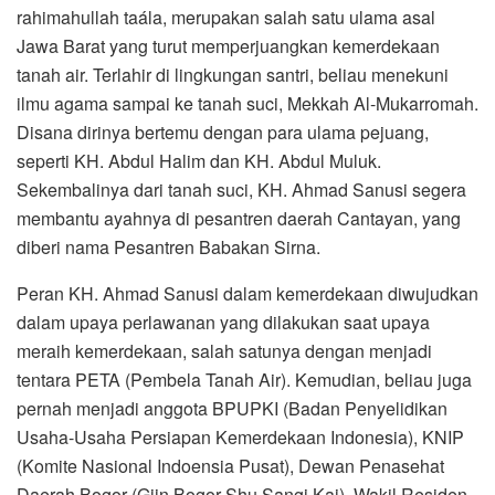
rahimahullah taála, merupakan salah satu ulama asal
Jawa Barat yang turut memperjuangkan kemerdekaan
tanah air. Terlahir di lingkungan santri, beliau menekuni
ilmu agama sampai ke tanah suci, Mekkah Al-Mukarromah.
Disana dirinya bertemu dengan para ulama pejuang,
seperti KH. Abdul Halim dan KH. Abdul Muluk.
Sekembalinya dari tanah suci, KH. Ahmad Sanusi segera
membantu ayahnya di pesantren daerah Cantayan, yang
diberi nama Pesantren Babakan Sirna.
Peran KH. Ahmad Sanusi dalam kemerdekaan diwujudkan
dalam upaya perlawanan yang dilakukan saat upaya
meraih kemerdekaan, salah satunya dengan menjadi
tentara PETA (Pembela Tanah Air). Kemudian, beliau juga
pernah menjadi anggota BPUPKI (Badan Penyelidikan
Usaha-Usaha Persiapan Kemerdekaan Indonesia), KNIP
(Komite Nasional Indoensia Pusat), Dewan Penasehat
Daerah Bogor (Giin Bogor Shu Sangi Kai), Wakil Residen