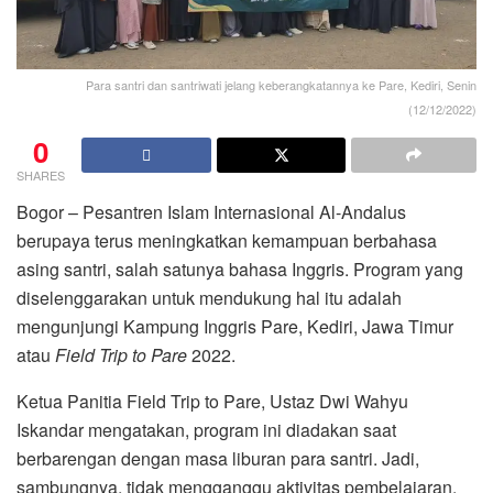
Para santri dan santriwati jelang keberangkatannya ke Pare, Kediri, Senin
(12/12/2022)
0
SHARES
Bogor – Pesantren Islam Internasional Al-Andalus
berupaya terus meningkatkan kemampuan berbahasa
asing santri, salah satunya bahasa Inggris. Program yang
diselenggarakan untuk mendukung hal itu adalah
mengunjungi Kampung Inggris Pare, Kediri, Jawa Timur
atau
Field Trip to Pare
2022.
Ketua Panitia Field Trip to Pare, Ustaz Dwi Wahyu
Iskandar mengatakan, program ini diadakan saat
berbarengan dengan masa liburan para santri. Jadi,
sambungnya, tidak mengganggu aktivitas pembelajaran.