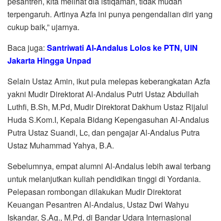
pesantren, kita melihat dia istiqamah, tidak mudah
terpengaruh. Artinya Azfa ini punya pengendalian diri yang
cukup baik,” ujarnya.
Baca juga:
Santriwati Al-Andalus Lolos ke PTN, UIN
Jakarta Hingga Unpad
Selain Ustaz Amin, ikut pula melepas keberangkatan Azfa
yakni Mudir Direktorat Al-Andalus Putri Ustaz Abdullah
Luthfi, B.Sh, M.Pd, Mudir Direktorat Dakhum Ustaz Rijalul
Huda S.Kom.I, Kepala Bidang Kepengasuhan Al-Andalus
Putra Ustaz Suandi, Lc, dan pengajar Al-Andalus Putra
Ustaz Muhammad Yahya, B.A.
Sebelumnya, empat alumni Al-Andalus lebih awal terbang
untuk melanjutkan kuliah pendidikan tinggi di Yordania.
Pelepasan rombongan dilakukan Mudir Direktorat
Keuangan Pesantren Al-Andalus, Ustaz Dwi Wahyu
Iskandar, S.Ag., M.Pd, di Bandar Udara Internasional