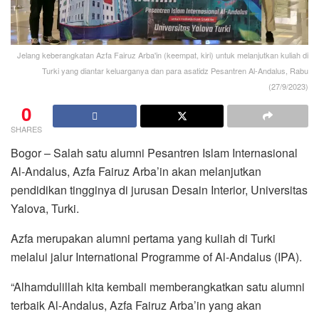
Jelang keberangkatan Azfa Fairuz Arba'in (keempat, kiri) untuk melanjutkan kuliah di
Turki yang diantar keluarganya dan para asatidz Pesantren Al-Andalus, Rabu
(27/9/2023)
0
SHARES
Bogor – Salah satu alumni Pesantren Islam Internasional
Al-Andalus, Azfa Fairuz Arba’in akan melanjutkan
pendidikan tingginya di jurusan Desain Interior, Universitas
Yalova, Turki.
Azfa merupakan alumni pertama yang kuliah di Turki
melalui jalur International Programme of Al-Andalus (IPA).
“Alhamdulillah kita kembali memberangkatkan satu alumni
terbaik Al-Andalus, Azfa Fairuz Arba’in yang akan