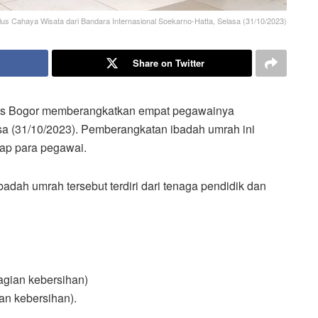
us Cahaya Wisata dari Bandara Internasional Soekarno-Hatta, Selasa (31/10/2023)
Share on Twitter
alus Bogor memberangkatkan empat pegawainya
sa (31/10/2023). Pemberangkatan ibadah umrah ini
dap para pegawai.
ah umrah tersebut terdiri dari tenaga pendidik dan
agian kebersihan)
an kebersihan).