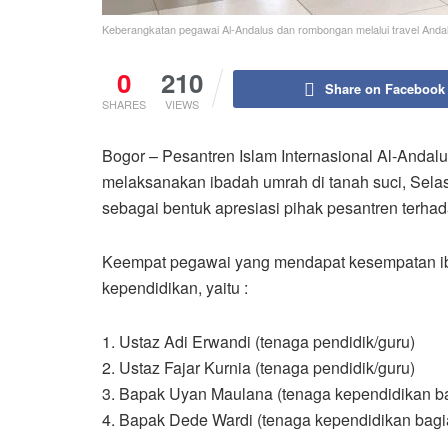
Keberangkatan pegawai Al-Andalus dan rombongan melalui travel Andal
0
210
Share on Facebook
SHARES
VIEWS
Bogor – Pesantren Islam Internasional Al-And
melaksanakan ibadah umrah di tanah suci, Sela
sebagai bentuk apresiasi pihak pesantren terha
Keempat pegawai yang mendapat kesempatan ibad
kependidikan, yaitu :
1. Ustaz Adi Erwandi (tenaga pendidik/guru)
2. Ustaz Fajar Kurnia (tenaga pendidik/guru)
3. Bapak Uyan Maulana (tenaga kependidikan b
4. Bapak Dede Wardi (tenaga kependidikan bagi