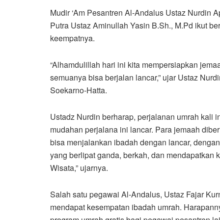
Mudir ‘Am Pesantren Al-Andalus Ustaz Nurdin Ap
Putra Ustaz Aminullah Yasin B.Sh., M.Pd ikut 
keempatnya.
“Alhamdulillah hari ini kita mempersiapkan jema
semuanya bisa berjalan lancar,” ujar Ustaz Nurd
Soekarno-Hatta.
Ustadz Nurdin berharap, perjalanan umrah kali i
mudahan perjalana ini lancar. Para jemaah diber
bisa menjalankan ibadah dengan lancar, denga
yang berlipat ganda, berkah, dan mendapatka
Wisata,” ujarnya.
Salah satu pegawai Al-Andalus, Ustaz Fajar Ku
mendapat kesempatan ibadah umrah. Harapanny
program umrah gratis bagi pegawai pesantren la