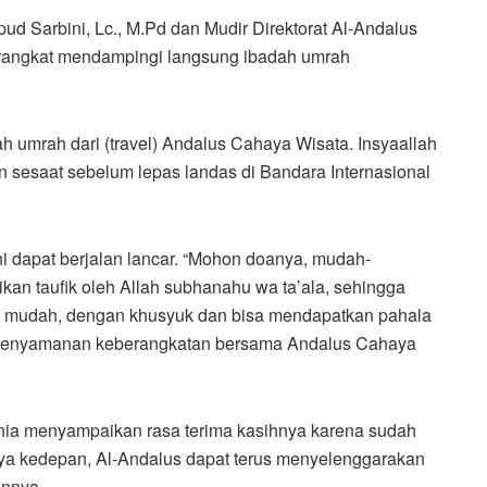
ud Sarbini, Lc., M.Pd dan Mudir Direktorat Al-Andalus
berangkat mendampingi langsung ibadah umrah
ah umrah dari (travel) Andalus Cahaya Wisata. Insyaallah
in sesaat sebelum lepas landas di Bandara Internasional
ni dapat berjalan lancar. “Mohon doanya, mudah-
ikan taufik oleh Allah subhanahu wa ta’ala, sehingga
n mudah, dengan khusyuk dan bisa mendapatkan pahala
n kenyamanan keberangkatan bersama Andalus Cahaya
rnia menyampaikan rasa terima kasihnya karena sudah
a kedepan, Al-Andalus dapat terus menyelenggarakan
innya.