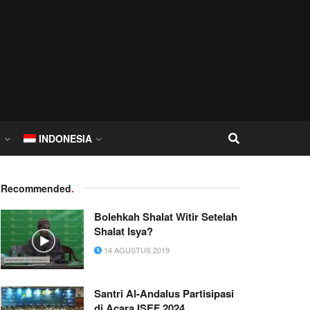
I
INDONESIA
Recommended
.
Bolehkah Shalat Witir Setelah
Shalat Isya?
14 AGUSTUS 2019
Santri Al-Andalus Partisipasi
di Acara ISEF 2024