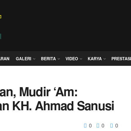
ARAN
GALERI
BERITA
VIDEO
KARYA
PRESTAS
an, Mudir ‘Am:
gan KH. Ahmad Sanusi
0
0
0