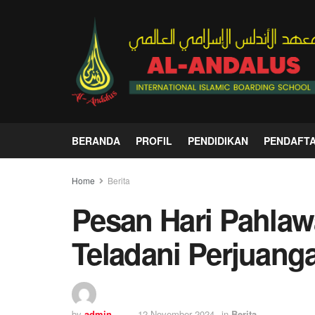
BERANDA
PROFIL
PENDIDIKAN
PENDAFT
Home
Berita
Pesan Hari Pahlaw
Teladani Perjuan
by
admin
12 November 2024
in
Berita