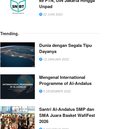
ke PTN, UIN Jakarta Hingga
Unpad
22 JUNI 2023
Trending
.
Dunia dengan Segala Tipu
Dayanya
12 JANUARI 2023
Mengenal International
Programme of Al-Andalus
5 DESEMBER 2022
Santri Al-Andalus SMP dan
SMA Juara Basket WafiFest
2026
8 AGUSTUS 2026