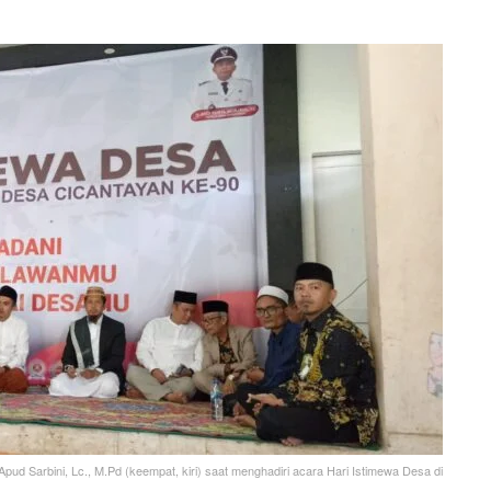
Apud Sarbini, Lc., M.Pd (keempat, kiri) saat menghadiri acara Hari Istimewa Desa di