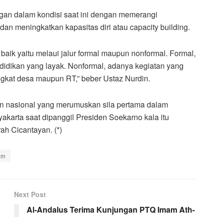
ngan dalam kondisi saat ini dengan memerangi
dan meningkatkan kapasitas diri atau capacity building.
 baik yaitu melaui jalur formal maupun nonformal. Formal,
didikan yang layak. Nonformal, adanya kegiatan yang
ingkat desa maupun RT,” beber Ustaz Nurdin.
an nasional yang merumuskan sila pertama dalam
akarta saat dipanggil Presiden Soekarno kala itu
h Cicantayan. (*)
am
Next Post
Al-Andalus Terima Kunjungan PTQ Imam Ath-