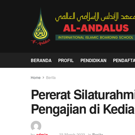
BERANDA
PROFIL
PENDIDIKAN
PENDAFT
Home
Berita
Pererat Silaturahm
Pengajian di Kedi
by
admin
23 March 2023
in
Berita