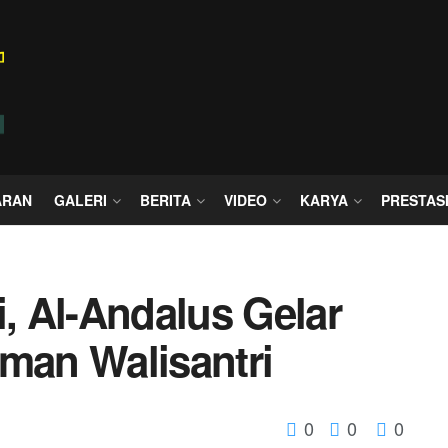
ARAN
GALERI
BERITA
VIDEO
KARYA
PRESTAS
i, Al-Andalus Gelar
aman Walisantri
0
0
0