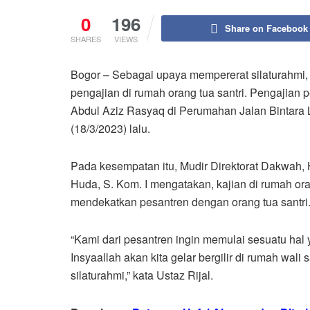
0
196
Share on Facebook
SHARES
VIEWS
Bogor – Sebagai upaya mempererat silaturahmi, 
pengajian di rumah orang tua santri. Pengajian 
Abdul Aziz Rasyaq di Perumahan Jalan Bintara 
(18/3/2023) lalu.
Pada kesempatan itu, Mudir Direktorat Dakwah,
Huda, S. Kom. I mengatakan, kajian di rumah oran
mendekatkan pesantren dengan orang tua santri
“Kami dari pesantren ingin memulai sesuatu hal y
Insyaallah akan kita gelar bergilir di rumah wali
silaturahmi,” kata Ustaz Rijal.