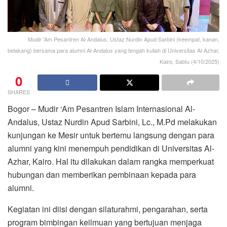
Mudir 'Am Pesantren Al-Andalus, Ustaz Nurdin Apud Sarbini (keempat, kanan,
belakang) bersama para alumni Al-Andalus yang tengah kuliah di Universitas Al-Azhar,
Kairo, Sabtu (4/10/2025)
0
SHARES
Bogor – Mudir ‘Am Pesantren Islam Internasional Al-
Andalus, Ustaz Nurdin Apud Sarbini, Lc., M.Pd melakukan
kunjungan ke Mesir untuk bertemu langsung dengan para
alumni yang kini menempuh pendidikan di Universitas Al-
Azhar, Kairo. Hal itu dilakukan dalam rangka memperkuat
hubungan dan memberikan pembinaan kepada para
alumni.
Kegiatan ini diisi dengan silaturahmi, pengarahan, serta
program bimbingan keilmuan yang bertujuan menjaga