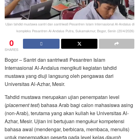
Ujian tahdid mustawa santri dan santriwati Pesantren Islam Internasional Al-Andalus di
kompleks Pesantren Al-Andalus Putra, Sukamakmur, Bogor, Senin (20/4/2026)
0
SHARES
Bogor – Santri dan santriwati Pesantren Islam
Internasional Al-Andalus mengikuti kegiatan tahdid
mustawa yang diuji langsung oleh pengawas dari
Universitas Al-Azhar, Mesir.
Tahdid mustawa merupakan ujian penempatan level
(
placement test
) bahasa Arab bagi calon mahasiswa asing
(non-Arab), terutama yang akan kuliah ke Universitas Al-
Azhar, Mesir. Ujian ini bertujuan mengukur kompetensi
bahasa awal (mendengar, berbicara, membaca, menulis)
untuk menempatkan peserta pada level kelas
dauroh