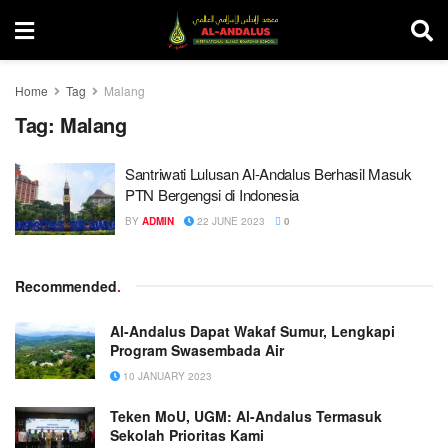
Home
Tag
Malang
Tag:
Malang
Santriwati Lulusan Al-Andalus Berhasil Masuk
PTN Bergengsi di Indonesia
BY
ADMIN
22 JUNE 2023
0
Recommended
.
Al-Andalus Dapat Wakaf Sumur, Lengkapi
Program Swasembada Air
10 JANUARY 2023
Teken MoU, UGM: Al-Andalus Termasuk
Sekolah Prioritas Kami