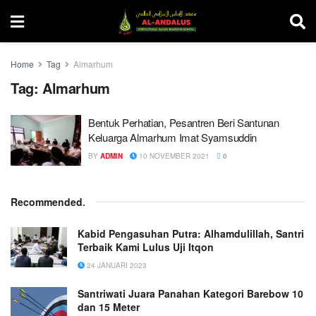
Home
Tag
Almarhum
Tag:
Almarhum
Bentuk Perhatian, Pesantren Beri Santunan
Keluarga Almarhum Imat Syamsuddin
BY
ADMIN
10 NOVEMBER 2021
0
Recommended
.
Kabid Pengasuhan Putra: Alhamdulillah, Santri
Terbaik Kami Lulus Uji Itqon
24 JANUARI 2023
Santriwati Juara Panahan Kategori Barebow 10
dan 15 Meter