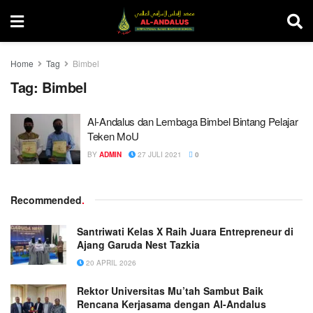
Home
Tag
Bimbel
Tag:
Bimbel
Al-Andalus dan Lembaga Bimbel Bintang Pelajar
Teken MoU
BY
ADMIN
27 JULI 2021
0
Recommended
.
Santriwati Kelas X Raih Juara Entrepreneur di
Ajang Garuda Nest Tazkia
20 APRIL 2026
Rektor Universitas Mu’tah Sambut Baik
Rencana Kerjasama dengan Al-Andalus