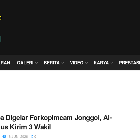
ARAN
GALERI
BERITA
VIDEO
KARYA
PRESTAS
 Digelar Forkopimcam Jonggol, Al-
us Kirim 3 Wakil
16 JUNI 2026
0