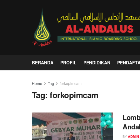
BERANDA
PROFIL
PENDIDIKAN
PENDAFT
Home
Tag
forkopimcam
Tag:
forkopimcam
Lomba
Andal
BY
ADMIN