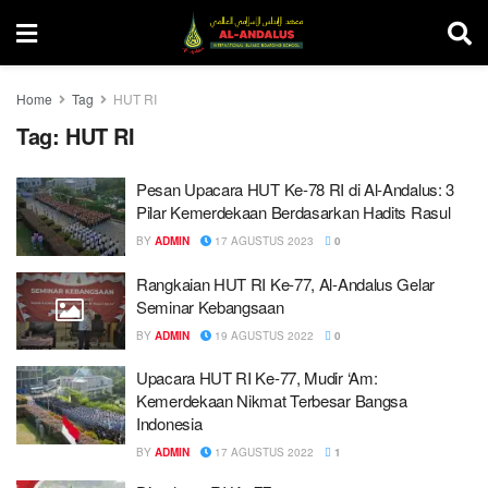
Home
Tag
HUT RI
Tag:
HUT RI
Pesan Upacara HUT Ke-78 RI di Al-Andalus: 3
Pilar Kemerdekaan Berdasarkan Hadits Rasul
BY
ADMIN
17 AGUSTUS 2023
0
Rangkaian HUT RI Ke-77, Al-Andalus Gelar
Seminar Kebangsaan
BY
ADMIN
19 AGUSTUS 2022
0
Upacara HUT RI Ke-77, Mudir ‘Am:
Kemerdekaan Nikmat Terbesar Bangsa
Indonesia
BY
ADMIN
17 AGUSTUS 2022
1