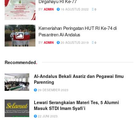
Dirgahayu RI Ke-77
BY
ADMIN
16 AGUSTUS 2022
0
Kemeriahan Peringatan HUT RI Ke-74 di
Pesantren Al-Andalus
BY
ADMIN
20 AGUSTUS 2019
0
Recommended
.
Al-Andalus Bekali Asatiz dan Pegawai Ilmu
Parenting
29 DESEMBER 2023
Lewati Serangkaian Materi Tes, 5 Alumni
Masuk STDI Imam Syafi’i
22 JUNI 2023