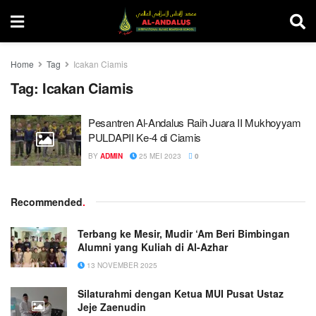
Home
Tag
Icakan Ciamis
Tag:
Icakan Ciamis
Pesantren Al-Andalus Raih Juara II Mukhoyyam
PULDAPII Ke-4 di Ciamis
BY
ADMIN
25 MEI 2023
0
Recommended
.
Terbang ke Mesir, Mudir ‘Am Beri Bimbingan
Alumni yang Kuliah di Al-Azhar
13 NOVEMBER 2025
Silaturahmi dengan Ketua MUI Pusat Ustaz
Jeje Zaenudin