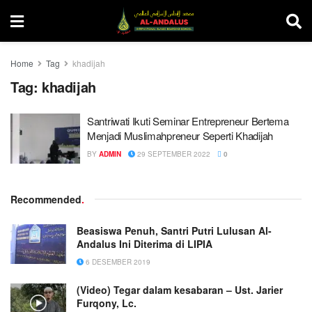
Home
Tag
khadijah
Tag:
khadijah
Santriwati Ikuti Seminar Entrepreneur Bertema
Menjadi Muslimahpreneur Seperti Khadijah
BY
ADMIN
29 SEPTEMBER 2022
0
Recommended
.
Beasiswa Penuh, Santri Putri Lulusan Al-
Andalus Ini Diterima di LIPIA
6 DESEMBER 2019
(Video) Tegar dalam kesabaran – Ust. Jarier
Furqony, Lc.