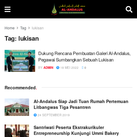
Home
Tag
lukisan
Tag:
lukisan
Dukung Rencana Pembuatan Galeri Al-Andalus,
Pegawai Sumbangkan Sebuah Lukisan
BY
ADMIN
18 MEI 2022
0
Recommended
.
Al-Andalus Siap Jadi Tuan Rumah Pertemuan
Litbangwas Tiga Pesantren
24 SEPTEMBER 2019
Santriwati Peserta Ekstrakurikuler
Entrepreneurship Kunjungi Ummi Bakery