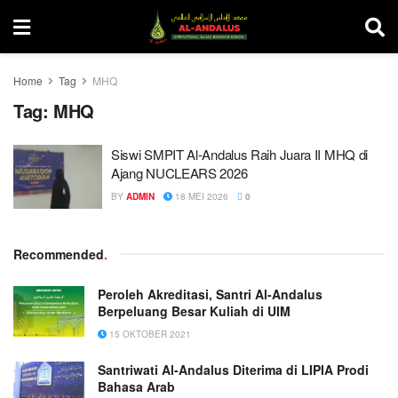
Home
Tag
MHQ
Tag:
MHQ
Siswi SMPIT Al-Andalus Raih Juara II MHQ di
Ajang NUCLEARS 2026
BY
ADMIN
18 MEI 2026
0
Recommended
.
Peroleh Akreditasi, Santri Al-Andalus
Berpeluang Besar Kuliah di UIM
15 OKTOBER 2021
Santriwati Al-Andalus Diterima di LIPIA Prodi
Bahasa Arab