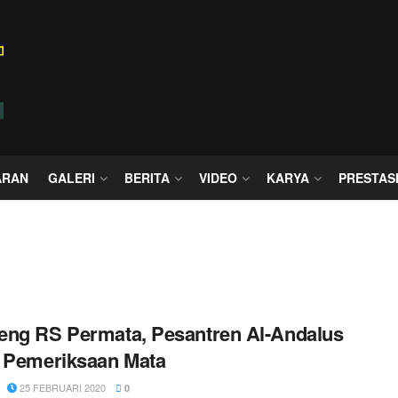
ARAN
GALERI
BERITA
VIDEO
KARYA
PRESTAS
ng RS Permata, Pesantren Al-Andalus
 Pemeriksaan Mata
25 FEBRUARI 2020
0