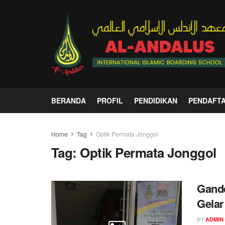
BERANDA
PROFIL
PENDIDIKAN
PENDAFT
Home
Tag
Optik Permata Jonggol
Tag:
Optik Permata Jonggol
Gande
Gelar
BY
ADMIN