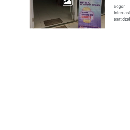
Bogor --
Internas
asatidza