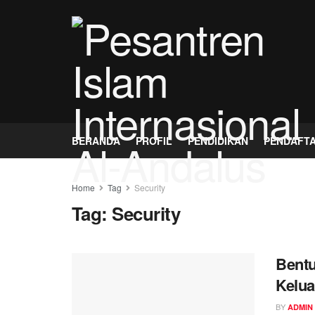
BERANDA
PROFIL
PENDIDIKAN
PENDAFT
Home
Tag
Security
Tag:
Security
Bentu
Kelu
BY
ADMIN