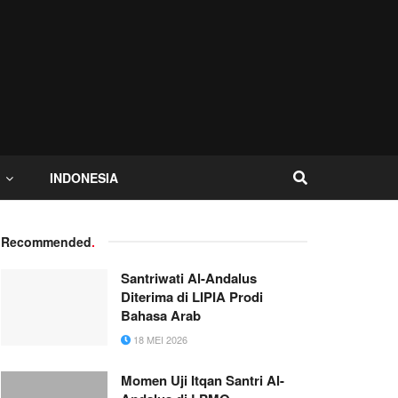
I
INDONESIA
Recommended
.
Santriwati Al-Andalus
Diterima di LIPIA Prodi
Bahasa Arab
18 MEI 2026
Momen Uji Itqan Santri Al-