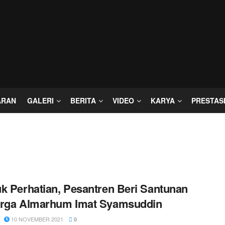
ARAN
GALERI
BERITA
VIDEO
KARYA
PRESTAS
k Perhatian, Pesantren Beri Santunan
arga Almarhum Imat Syamsuddin
10 NOVEMBER 2021
0