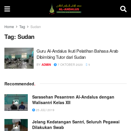
Home
Tag
Sudan
Tag:
Sudan
Guru Al-Andalus Ikuti Pelatihan Bahasa Arab
Dibimbing Tutor dari Sudan
BY
ADMIN
7 OKTOBER 2020
1
Recommended
.
Sarasehan Pesantren Al-Andalus dengan
Walisantri Kelas XII
25 JULI 2019
Jelang Kedatangan Santri, Seluruh Pegawai
Dilakukan Swab