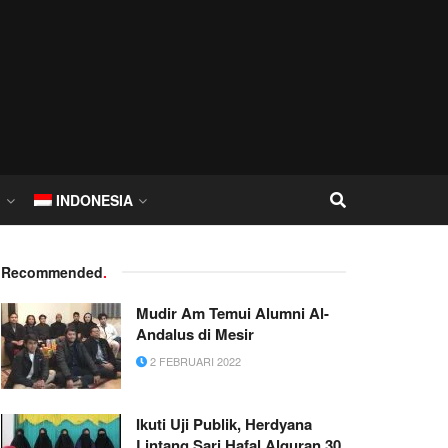
I
INDONESIA
Recommended
.
Mudir Am Temui Alumni Al-
Andalus di Mesir
2 FEBRUARI 2022
Ikuti Uji Publik, Herdyana
Lintang Sari Hafal Alquran 30