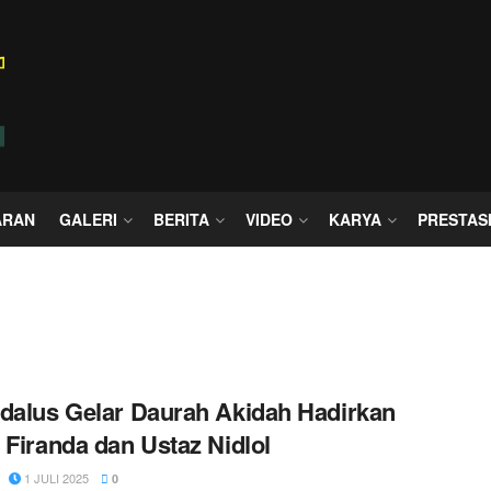
ARAN
GALERI
BERITA
VIDEO
KARYA
PRESTAS
dalus Gelar Daurah Akidah Hadirkan
 Firanda dan Ustaz Nidlol
1 JULI 2025
0