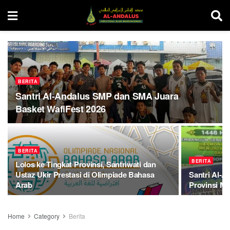
BERITA
Santri Al-Andalus SMP dan SMA Juara
Basket WafiFest 2026
BERITA
BERITA
Lolos ke Tingkat Provinsi, Santriwati dan
Ustaz Ukir Prestasi di Olimpiade Bahasa
Santri Al-A
Arab
Provinsi Ma
Home
Category
Berita