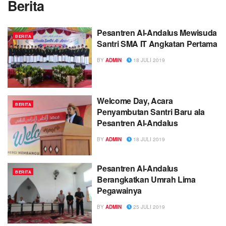
Berita
Pesantren Al-Andalus Mewisuda
BERITA
Santri SMA IT Angkatan Pertama
BY
ADMIN
18 JULI 2019
Welcome Day, Acara
BERITA
Penyambutan Santri Baru ala
Pesantren Al-Andalus
BY
ADMIN
18 JULI 2019
Pesantren Al-Andalus
BERITA
Berangkatkan Umrah Lima
Pegawainya
BY
ADMIN
25 JULI 2019