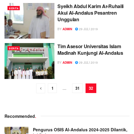
Syeikh Abdul Karim Ar-Ruhaili
BERITA
Akui Al-Andalus Pesantren
Unggulan
BY
ADMIN
29 JULI 2019
Tim Asesor Universitas Islam
BERITA
Madinah Kunjungi Al-Andalus
BY
ADMIN
29 JULI 2019
1
…
31
32
Recommended
.
Pengurus OSIS Al-Andalus 2024-2025 Dilantik,