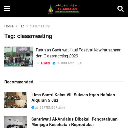
Home
Tag
classmeeting
Tag:
classmeeting
Ratusan Santriwati Ikuti Festival Kewirausahaan
dan Classmeeting 2026
BY
ADMIN
16 JUNI 2026
0
Recommended
.
Lima Santri Kelas VIII Sukses Itqan Hafalan
Alquran 5 Juz
25 SEPTEMBER 2019
Santriwati Al-Andalus Dibekali Pengetahuan
Menjaga Kesehatan Reproduksi