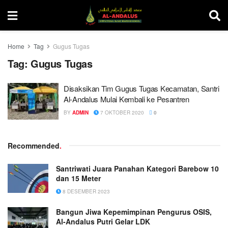
Home
Tag
Gugus Tugas
Tag:
Gugus Tugas
Disaksikan Tim Gugus Tugas Kecamatan, Santri
Al-Andalus Mulai Kembali ke Pesantren
BY
ADMIN
7 OKTOBER 2020
0
Recommended
.
Santriwati Juara Panahan Kategori Barebow 10
dan 15 Meter
8 DESEMBER 2023
Bangun Jiwa Kepemimpinan Pengurus OSIS,
Al-Andalus Putri Gelar LDK