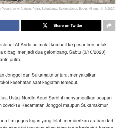
s Pesantren Al-Andalus Putra, Sukadamai, Sukamakmur, Bogor, Minggu (4/10/2020)
Share on Twitter
asional Al-Andalus mulai kembali ke pesantren untuk
ka dibagi menjadi dua gelombang, Sabtu (3/10/2020)
ntri putra.
an Jonggol dan Sukamakmur turut menyaksikan
okol kesehatan saat kegiatan tersebut.
dalus, Ustaz Nurdin Apud Sarbini menyampaikan ucapan
han covid-19 Kecamatan Jonggol maupun Sukamakmur.
pada tim gugus tugas yang telah memberikan arahan dari
rja sama ini tentunya akan tetap terus berlanjut, karena