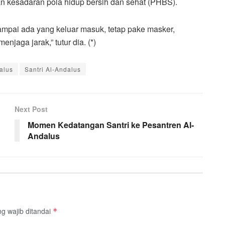
 kesadaran pola hidup bersih dan sehat (PHBS).
sampai ada yang keluar masuk, tetap pake masker,
jaga jarak,” tutur dia. (*)
alus
Santri Al-Andalus
Next Post
Momen Kedatangan Santri ke Pesantren Al-
Andalus
g wajib ditandai
*