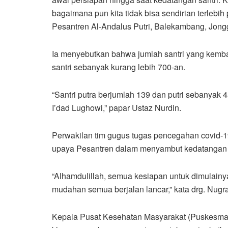
bagaimana pun kita tidak bisa sendirian terlebih
Pesantren Al-Andalus Putri, Balekambang, Jongg
Ia menyebutkan bahwa jumlah santri yang kembal
santri sebanyak kurang lebih 700-an.
“Santri putra berjumlah 139 dan putri sebanyak 45 
I’dad Lughowi,” papar Ustaz Nurdin.
Perwakilan tim gugus tugas pencegahan covid-
upaya Pesantren dalam menyambut kedatangan s
“Alhamdulillah, semua kesiapan untuk dimulain
mudahan semua berjalan lancar,” kata drg. Nugr
Kepala Pusat Kesehatan Masyarakat (Puskesmas