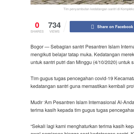
Tim penyambutan kedatangan santri di Komplek
0
734
Share on Facebook
SHARES
VIEWS
Bogor — Sebagian santri Pesantren Islam Intern
mengikuti belajar tatap muka. Kedatangan mere
untuk santri putri dan Minggu (4/10/2020) untuk sa
Tim gugus tugas pencegahan covid-19 Kecamat
kedatangan santri guna memastikan kembali prot
Mudir ‘Am Pesantren Islam Internasional Al-An
terima kasih kepada tim gugus tugas pencega
“Sekali lagi kami menghaturkan terima kasih ke
awal persiapan hingga saat kedatangan santri. Ke