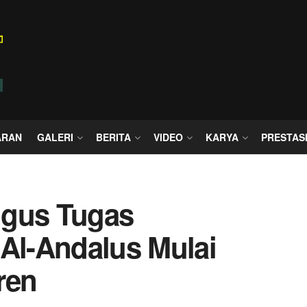
ARAN
GALERI
BERITA
VIDEO
KARYA
PRESTAS
ugus Tugas
 Al-Andalus Mulai
ren