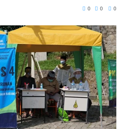
0
0
0