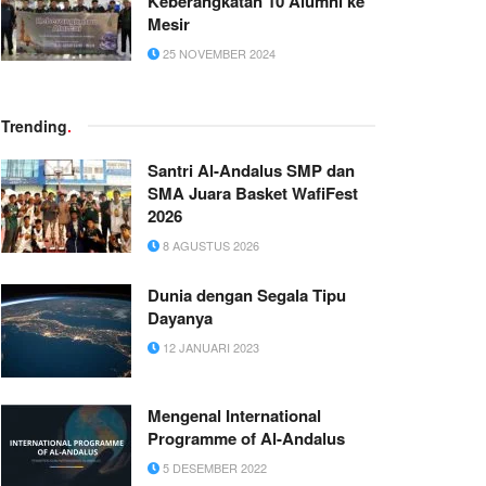
Keberangkatan 10 Alumni ke
Mesir
25 NOVEMBER 2024
Trending
.
Santri Al-Andalus SMP dan
SMA Juara Basket WafiFest
2026
8 AGUSTUS 2026
Dunia dengan Segala Tipu
Dayanya
12 JANUARI 2023
Mengenal International
Programme of Al-Andalus
5 DESEMBER 2022