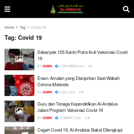
Home
Tag
Covid 19
Tag:
Covid 19
Sebanyak 155 Santri Putra Ikuti Vaksinasi Covid
19
BY
ADMIN
5 OKTOBER 2021
0
Enam Amalan yang Dianjurkan Saat Wabah
Corona Melanda
BY
ADMIN
9 JULI 2021
0
Guru dan Tenaga Kependidikan Al-Andalus
Jalani Program Vaksinasi Covid-19
BY
ADMIN
16 MARET 2021
0
Cegah Covid 19, Al-Andalus Bakal Dilengkapi