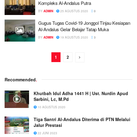
Kompleks Al-Andalus Putra
BY
ADMIN
25 AGUSTUS 2020
0
Gugus Tugas Covid-19 Jonggol Tinjau Kesiapan
Al-Andalus Gelar Belajar Tatap Muka
BY
ADMIN
19 AGUSTUS 2020
3
1
2
Recommended
.
Khutbah Idul Adha 1441 H | Ust. Nurdin Apud
Sarbini, Lc, M.Pd
10 AGUSTUS 2020
Tiga Santri Al-Andalus Diterima di PTN Melalui
Jalur Prestasi
22 JUNI 2023