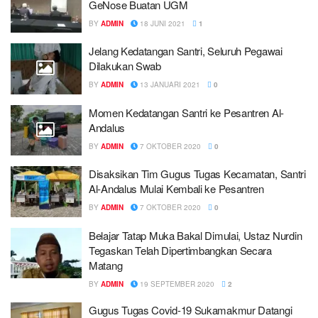
GeNose Buatan UGM
BY
ADMIN
18 JUNI 2021
1
Jelang Kedatangan Santri, Seluruh Pegawai
Dilakukan Swab
BY
ADMIN
13 JANUARI 2021
0
Momen Kedatangan Santri ke Pesantren Al-
Andalus
BY
ADMIN
7 OKTOBER 2020
0
Disaksikan Tim Gugus Tugas Kecamatan, Santri
Al-Andalus Mulai Kembali ke Pesantren
BY
ADMIN
7 OKTOBER 2020
0
Belajar Tatap Muka Bakal Dimulai, Ustaz Nurdin
Tegaskan Telah Dipertimbangkan Secara
Matang
BY
ADMIN
19 SEPTEMBER 2020
2
Gugus Tugas Covid-19 Sukamakmur Datangi