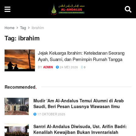
Home
Tag
ibrahim
Tag:
ibrahim
Jejak Keluarga Ibrahim: Keteladanan Seorang
Ayah, Suami, dan Pemimpin Rumah Tangga
BY
ADMIN
24 MEI 2026
0
Recommended
.
Mudir ‘Am Al-Andalus Temui Alumni di Arab
Saudi, Beri Pesan Luasnya Wawasan Ilmu
17 OKTOBER 2025
Santri Al-Andalus Diwisuda, Ust. Arifin Badri:
Kenalilah Kewajiban Bukan Inventarislah