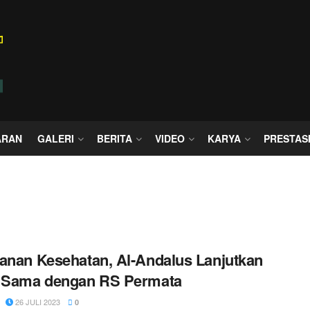
ARAN
GALERI
BERITA
VIDEO
KARYA
PRESTAS
anan Kesehatan, Al-Andalus Lanjutkan
a Sama dengan RS Permata
26 JULI 2023
0