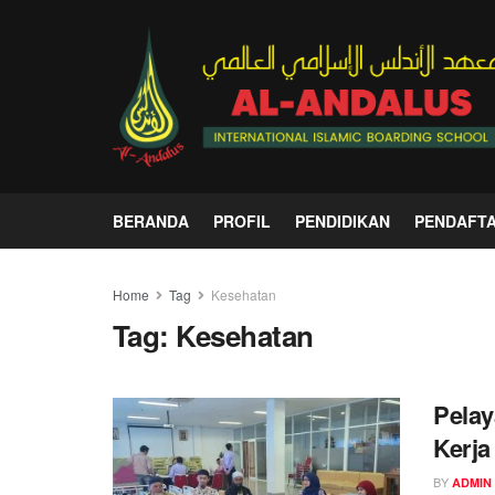
BERANDA
PROFIL
PENDIDIKAN
PENDAFT
Home
Tag
Kesehatan
Tag:
Kesehatan
Pelay
Kerj
BY
ADMIN