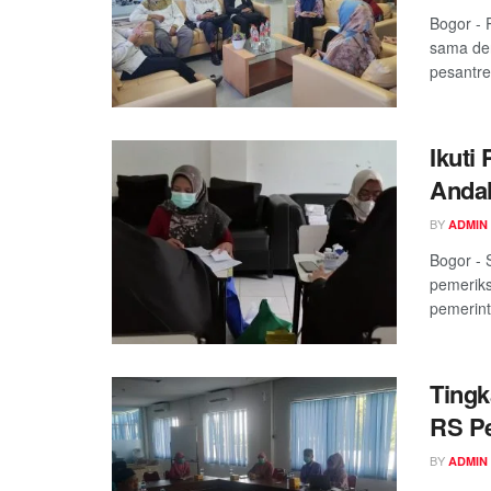
Bogor - 
sama den
pesantre
Ikuti
Andal
BY
ADMIN
Bogor - 
pemerik
pemerint
Tingk
RS P
BY
ADMIN