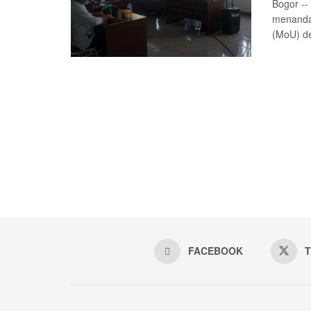
Bogor --
menanda
(MoU) de
FACEBOOK
T