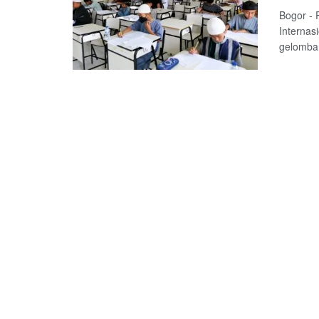
Bogor - 
Internas
gelomban