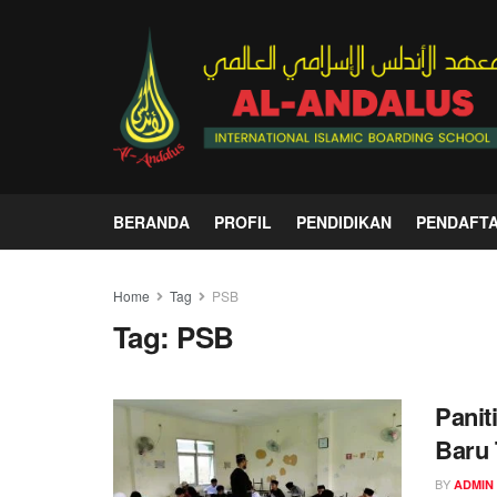
BERANDA
PROFIL
PENDIDIKAN
PENDAFT
Home
Tag
PSB
Tag:
PSB
Panit
Baru 
BY
ADMIN