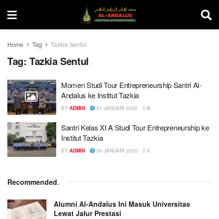
Home
Tag
Tazkia Sentul
Tag:
Tazkia Sentul
Momen Studi Tour Entrepreneurship Santri Al-
Andalus ke Institut Tazkia
BY
ADMIN
31 JANUARI 2020
0
Santri Kelas XI A Studi Tour Entrepreneurship ke
Institut Tazkia
BY
ADMIN
30 JANUARI 2020
1
Recommended
.
Alumni Al-Andalus Ini Masuk Universitas
Lewat Jalur Prestasi